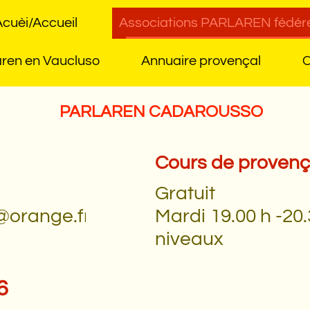
cuèi/Accueil
Associations PARLAREN fédér
aren en Vaucluso
Annuaire provençal
C
PARLAREN CADAROUSSO
Cours de provenç
Gratuit
@orange.fr
Mardi 19.00 h -20.
niveaux
6