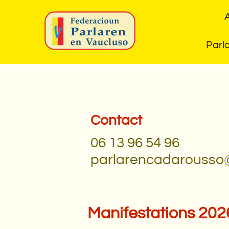
A
Parl
Contact
06 13 96 54 96
parlarencadarousso
Manifestations 202